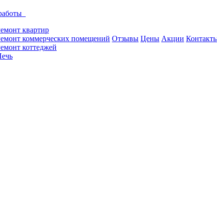
работы
емонт квартир
Ремонт коммерческих помещений
Отзывы
Цены
Акции
Контакт
емонт коттеджей
Печь